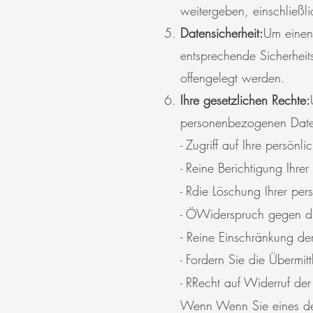
weitergeben, einschließlic
Datensicherheit:
Um einen 
entsprechende Sicherhei
offengelegt werden.
Ihre gesetzlichen Rechte:
personenbezogenen Date
Zugriff auf Ihre persönl
-
R
eine Berichtigung Ihr
-
R
die Löschung Ihrer pe
-
Ö
Widerspruch gegen di
-
-
R
eine Einschränkung de
Fordern Sie die Übermit
-
R
Recht auf Widerruf der
-
Wenn
Wenn Sie eines der