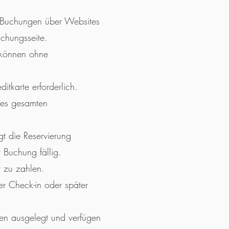
r Buchungen über Websites
uchungsseite.
d können ohne
itkarte erforderlich.
des gesamten
gt die Reservierung
 Buchung fällig.
t zu zahlen.
er Check-in oder später
nen ausgelegt und verfügen