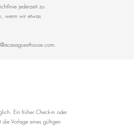
htlinie jederzeit zu
tik, wenn wir etwas
o@acasaguesthouse.com
.
ich. Ein früher Check-in oder
t die Vorlage eines gültigen